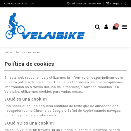
Contacte con nosotros
Mi lista de deseos (
0
)
Comparar (
)
0
Inicio
Política de cookies
Política de cookies
En esta web recopilamos y utilizamos la información según indicamos en
nuestra política de privacidad. Una de las formas en las que recopilamos
información es a través del uso de la tecnología llamada “cookies”. En
Velaibike, utilizamos cookies para varias cosas.
¿Qué es una cookie?
Una “cookie” es una pequeña cantidad de texto que se almacena en tu
navegador (como Chrome de Google o Safari de Apple) cuando navegas
por la mayoría de los sitios web.
¿Qué NO es una cookie?
No es un virus, ni un troyano, ni un gusano, ni spam, ni spyware, ni abre