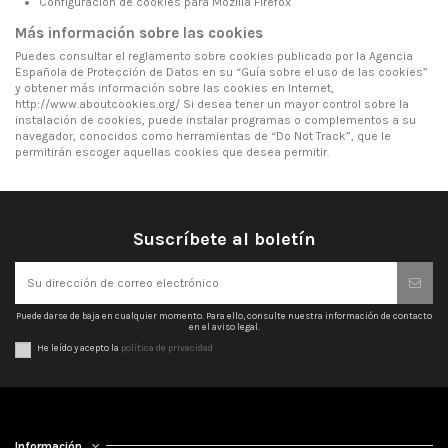
Configuración de cookies para
Mozilla Firefox
Más información sobre las cookies
Puedes consultar el reglamento sobre cookies publicado por la Agencia
Española de Protección de Datos en su “Guía sobre el uso de las cookies”
y obtener más información sobre las cookies en Internet,
http://www.aboutcookies.org/
Si desea tener un mayor control sobre la
instalación de cookies, puede instalar programas o complementos a su
navegador, conocidos como herramientas de “Do Not Track”, que le
permitirán escoger aquellas cookies que desea permitir.
Suscríbete al boletín
Puede darse de baja en cualquier momento. Para ello, consulte nuestra información de contacto
en el aviso legal.
He leído y acepto la
política de privacidad
Información