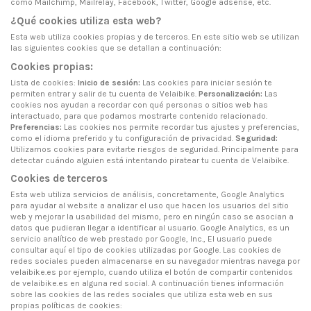
como Mailchimp, Mailrelay, Facebook, Twitter, Google adsense, etc.
¿Qué cookies utiliza esta web?
Esta web utiliza cookies propias y de terceros. En este sitio web se utilizan
las siguientes cookies que se detallan a continuación:
Cookies propias:
Lista de cookies:
Inicio de sesión:
Las cookies para iniciar sesión te
permiten entrar y salir de tu cuenta de Velaibike.
Personalización:
Las
cookies nos ayudan a recordar con qué personas o sitios web has
interactuado, para que podamos mostrarte contenido relacionado.
Preferencias:
Las cookies nos permite recordar tus ajustes y preferencias,
como el idioma preferido y tu configuración de privacidad.
Seguridad:
Utilizamos cookies para evitarte riesgos de seguridad. Principalmente para
detectar cuándo alguien está intentando piratear tu cuenta de Velaibike.
Cookies de terceros
Esta web utiliza servicios de análisis, concretamente, Google Analytics
para ayudar al website a analizar el uso que hacen los usuarios del sitio
web y mejorar la usabilidad del mismo, pero en ningún caso se asocian a
datos que pudieran llegar a identificar al usuario. Google Analytics, es un
servicio analítico de web prestado por Google, Inc., El usuario puede
consultar
aquí
el tipo de cookies utilizadas por Google. Las cookies de
redes sociales pueden almacenarse en su navegador mientras navega por
velaibike.es por ejemplo, cuando utiliza el botón de compartir contenidos
de velaibike.es en alguna red social. A continuación tienes información
sobre las cookies de las redes sociales que utiliza esta web en sus
propias políticas de cookies: